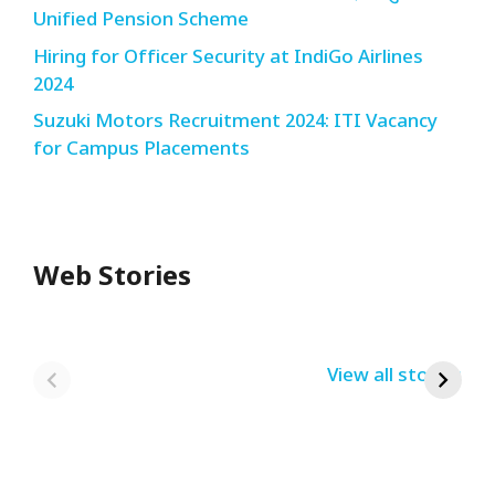
Unified Pension Scheme
Hiring for Officer Security at IndiGo Airlines
2024
Suzuki Motors Recruitment 2024: ITI Vacancy
for Campus Placements
Web Stories
Redmi Note 13
12th Pass नौकरी –
N
Pro + 5G Sale In
Zomato Work
L
India Bumper
From Home Job
v
By USRPTV.COM
By USRPTV.COM
View all stories
B
Sale 2024
| घर बैठे कमाओ
द
लगभग ₹28,890
महीना