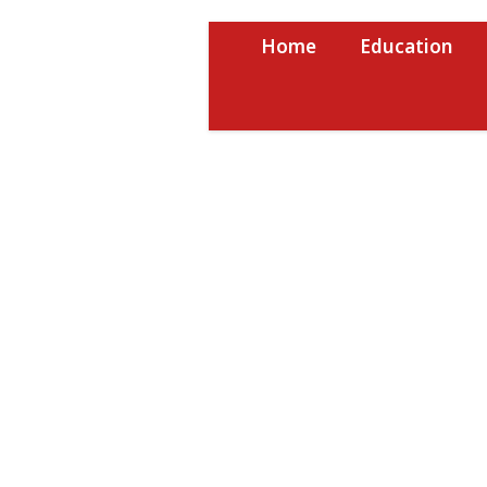
Skip
to
Home
Education
content
USRPTV